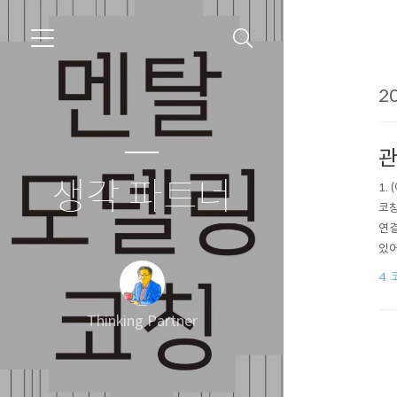
20
관
생각 파트너
​1
코칭
연결
있어
용을
4.
Thinking Partner