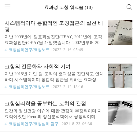
효과성 코칭 워크숍 (18)
시스템적이며 통합적인 코칭접근의 실천 배
경
지난 2009년에 '팀효과성진단(TEA)', 2011년에 '조직
효과성진단(OEA)'을 개발했습니다. 2002년부터 2007
년까지 코칭은 주로 개인코칭이었지요. 진단은 '효과
4. 코칭심리연구/코칭노트
2022. 2. 16. 05:49
적 리더십진단(ELA)'을 개발해서 사용했습니다. 그
리고 운명처럼 한 고객사를 만나죠. 코칭은 약 8년간
지속되었습니다. 장기간 코칭하면서 얻는 가장 큰 이
코칭의 전문화와 사회적 기여
점은 바로 코칭의 영향력을 체험할 수 있다는 것입니
지난 2015년 개인-팀-조직의 효과성을 진단하고 연계
다. 팀장을 코칭하면서 그의 리더십이 팀과 팀원에
하여 시스템적이며 통합적 접근을 취하는 효과성 코
미치는 영향을 탐구했죠. 사업부장을 코칭하면서 그
칭 워크숍(개인코칭, 조직코칭)을 개설했습니다. 그
4. 코칭심리연구/코칭노트
2022. 2. 12. 13:16
의 리더십이 사업부, 소속 팀과 개인에 미치는 영향
이후 2022년 현재까지 3개의 공부방(이론-방법론-실
을 탐구했습니다. 어떤 고객사에는 사업부장과 소속
증)을 추가했습니다. 모두 생각나눔과 교학상장을 실
팀장들을 함께 코칭했습니다. 이를 통해 리더 개인의
천하기 위한 것이죠. 또 전문코치로 활동하는 분들이
코칭심리학을 공부하는 코치의 관점
변화가 그가 책임 맡는 조직 단위에 미치는 영향을
‘나만의 코칭 프레임워크’를 개발하고 이를 기반으로
인간의 정신건강 이슈에 대한 관점이 부정적이며 치
체계적으로 살펴보고 조직개발 주제와..
코칭 고객에게 더 체계화되고 고품질의 서비스를 제
료적이었던 Freud의 정신분석학에서 긍정적이며 치
공하길 바랍니다. 덤으로 코치의 차별적 경쟁력을 강
유적인 Rogers의 내담자 중심, 인간 중심의 심리상담
4. 코칭심리연구/코칭심리 탐구
2021. 8. 23. 06:36
화시키는 것뿐만 아니라 코칭학의 발전에도 기여할
과 치료로 발전했다. 이후 해결중심 단기치료, 수용
것으로 기대합니다. -미위마인드, 생각 파트너 이석
전념치료 등 새로운 접근도 계속 출현하고 있다. 이