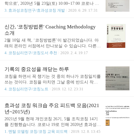
된 책을 하반기에 출간하고(현재 초고 완성), 특강 형
학으로', 2020년 5월 23일(토) 10:00~17:00 코로나 사
태로 먼저 홍보하려고 합니다. 전문코치로 활동하는
태로 진행하지 못하고 자료집 발간으로 대체하였습
3. 효과성코칭연구/효과성코칭 개발
2020. 6. 29. 17:31
분들에게는 새로운 영역이 될 것입니다. 조직 리더와
니다. 특별 강연의 주제 발표로 '효과성 코칭 방법론:
구성원, 직장인을 대상으로 한 교육/코칭과 일반인을
개발, 적용과 과제'의 내용을 첨부하였습니다. 티스
대상으로 한 교육/라이프 코칭에도 필요한 것이죠.
토리에서 다운로드가 어려운 분은 아래 네이버 블로
신간, '코칭방법론' Coaching Methodology
코로나19로 급변하는 환경에서 시선을 밖에 두고, 이
그를 방문해 주시기 바랍니다. blog.naver.com/sukjae5
소개
에 의존적이고 종속적인 현대인의 사고체계가 ..
05/222015824601 효과성 코칭 방법론이 질적연구로
2월 10일 새 책, ‘코칭방법론’이 발간되었습니다. 아
개발되는 과정에 대한 논문입니다. 관심있으신 분들
래의 온라인 서점에서 만나보실 수 있습니다. 다른
은 참고바랍니다. 감사합니다. 생각 파트너 이석재 ht
서점도 등록되면 공유하겠습니다. 오프라인 서점에
4. 코칭심리연구/코칭도서 추천
2020. 2. 4. 19:17
tp://thinkingpartner.co.kr
는 주말 경, 매대에 진열될 것으로 예상합니다. 알라
딘: https://www.aladin.co.kr/shop/wproduct.aspx?start=s
hort&ItemId=232248267&fbclid=IwAR3NIv3WFiov2K
기록의 중요성을 깨닫는 하루
8Dh0PiKuRV8jVojsG6hThigq11RSundCVo6N5CXmIdu
코칭을 하면서 꼭 챙기는 것 중의 하나가 코칭일지를
EI 인터파크: http://book.interpark.com/product/BookDi
쓰는 것이다. 코칭을 마치면 그날 중에 반드시 작성
splay.do?_method=detail&sc.shopNo=0000400000&sc.p
한다. 코칭 초기에는 일지 양식을 만들어서 사용했는
4. 코칭심리연구/코칭노트
2019. 12. 12. 23:31
rdNo=329856550&pis1=book&pis2=product 쿠팡: ht..
데, 몇년 전부터는 앱을 사용해 정리한다. 글을 기고
하거나 책을 쓸 때 아주 유용한 자료로 활용할 수 있
다. 2002년부터 습관화하였는데 자료분석을 하면서
효과성 코칭 워크숍 주요 피드백 모음(2021
파일이 섞이며 혼란을 겪기도 하였다. 10여년 전부터
년~2015년)
컴퓨터 파일에 정리하고 부터는 분실 염려도 없다.
2021년 9월 현재 개인코칭 26기, 5월 조직코칭 14기
코칭일지 이외에 자기개발을 위한 각종 교육참가 자
를 진행했습니다. 코로나 19로 인해 2020년 효과성
료, 효과성코칭워크숍 2015년 1기부터 최근까지 모
코칭 워크숍(개인코칭, 조직코칭)은 모두 연기했습니
1. 멘탈 모델링 코칭/코칭 교육 피드백
2019. 12. 8. 13:45
든 참가자와 참고사항, 각종 교육수료증 등을 보관하