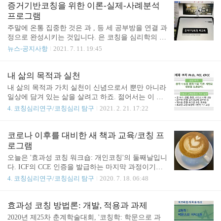
재 https://mewemind.com/26
러한 변화 속에서 종래 상담/치료자와 내담자의 관계
증거기반코칭을 위한 이론-실제-사례분석
가 전문가와 비전문가 구도에서 상호협력 관계로 바
프로그램
뀌었다. 상담과 심리치료 전문가들은 내담자의 과거
주말에 온통 집중한 것은 과 , 등 세 공부방을 연결 과
경험에서 상처를 보더라도 현재의 삶을 건강하게 사
정으로 완성시키는 것입니다. 은 코칭을 심리학의 여
는데 유용한 심리적 요소를 찾아내 내담자가 긍정적
러 이론 관점에서 탐구하죠. 특히 코칭심리학을 학습
뉴스-공지사항
2021. 7. 11. 19:45
으로 활용하도록 돕는다. 최근 새로운 전문영역으로
하면서 자기만의 코칭 프레임워크를 개발합니다. 이
관심받는 코칭은 어떤가? 요즘 심리상담과 치료의 인
를 현장에서 증거기반으로 실천하기 위한 실천과정
간관과 유사하지만, 코칭은 코칭대상자가 처한 삶의
으로 을 공부합니다. 이에 대한 주학습 교재가 이죠.
내 삶의 목적과 실천
맥락과 목표지향적인 협력관계를 강조한다. 또 목표
수차례 내용을 검토하고 오타를 확인했습니다. 마지
내 삶의 목적과 가치 실천이 신념으로서 뿐만 아니라
를 이루는 해법..
막 단계로 을 현장에서 수행한 을 탐구합니다. 1. 코
일상에 담겨 있는 삶을 살려고 하죠. 젊어서는 이 주
칭에 대한 이론적 접근으로 코칭심리학을 알고 싶다
제를 깊게 생각하지 못했습니다. 내가 하고 싶은 일
4. 코칭심리연구/코칭심리 탐구
2021. 2. 21. 17:22
(코칭심리학 워크북): 코칭심리학 공부방 2. 코칭을
을 하기에도 벅찼지요. 하루 해가 뜨고 지는 것을 바
이론에 기초한 증거기반코칭으로 전개하고 싶다(증
라보면서, 이전에 마음속에 그리던 것들을 좀 더 실
거기반코칭 워크북): 증거기반코칭 3. 증거기반코칭
천해야겠다는 생각했습니다. 내 삶이 의미 있고 충만
코로나 이후를 대비한 새 책과 교육/코칭 프
사례를 통해 실제 모습을 알고 싶다(10가지 코칭사
하도록 만들려고 합니다. -생각 파트너 이석재 #코칭
로그램
례): 증거기반코칭 사례분석 이와 같이 세 공부방의
심리학공부방,#효과성코칭워크숍 Facebook에 로그
오늘은 '효과성 코칭 워크숍: 개인코칭'의 둘째날입니
프로..
인 메뉴를 열려면 alt + / 키 조합을 누르세요 www.fac
다. ICF의 CCE 인증을 발급하는 마지막 과정이기도
ebook.com
하죠. 내년 1월부터는 CCE없이 이전처럼, 효과성 코
4. 코칭심리연구/코칭심리 탐구
2020. 7. 18. 06:48
칭 워크숍(개인코칭, 조직코칭)을 그대로 진행합니
다. 하반기에는 자신의 마인드셋을 성찰하고 주도적
인 삶의 주인이 되도록 돕는 새로운 교육 프로그램을
효과성 코칭 방법론: 개발, 적용과 과제
개발하여, 내년 초에 개설하려고 합니다. 이와 관련
2020년 제25차 춘계학술대회, '코칭학: 학문으로 과