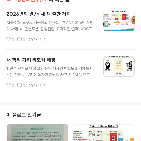
2026년의 결산: 새 책 출간 계획
글 내용
AI를 삶의 도구로 사용하고 싶으십니까? 1. 2026년 상반
기 내에 '뇌-멘털모델-관점전환-효과적인 결과', ABC프레
임워크, 3S-FORM 시스템을 통합적인 접근으로 완결한
0
0
2026. 1. 3.
책을 출간합니다. 지금까지 출간한 생각 파트너의 책을 통
합했을 뿐만 아니라 주도적인 삶의 구상과 실행을 통해 '존
재의 진화'를 지속하는 비책을 소개합니다. 2. 효과성 코칭
새 책의 기획 의도와 배경
방법론의 핵심 논리와 코칭 기술을 모두 뇌의 작동 원리와
글 내용
연결해서 설명할 수 있습니다. AI 시대에 삶의 주체로서 주
1. 관점 전환을 넘어 삶의 운영 체제인 멘탈모델 자체를 바
도적인 삶을 구상하고 원하는 결과를 이루는 과정에서 AI
꾸는 전환을 돕고,2. 독자가 자신의 사고 시스템을 주도적
를 도구로 사용합니다.- 생각 파트너 이석재
으로 조율하는 셀프 코치가 되도록 안내하며,3. 뇌과학과
0
0
2026. 1. 2.
효과성 코칭 방법론을 연계하여 누구나 신뢰하고 활용할
수 있는 변화 알고리즘을 제공합니다.4. 우선 독자층은 자
기계발에 관심 있는 독자, 코치와 상담사, 조직 리더와 경영
자입니다.- 생각 파트너 이석재
이 블로그 인기글