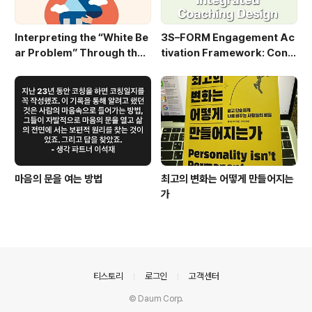
Interpreting the “White Be
3S–FORM Engagement Ac
ar Problem” Through the
tivation Framework: Conv
3S–FORM Lens
erting Employee Engagem
ent into Executional Effect
iveness
마음의 문을 여는 방법
최고의 변화는 어떻게 만들어지는
가
의안내
티스토리
로그인
고객센터
© Daum Corp.