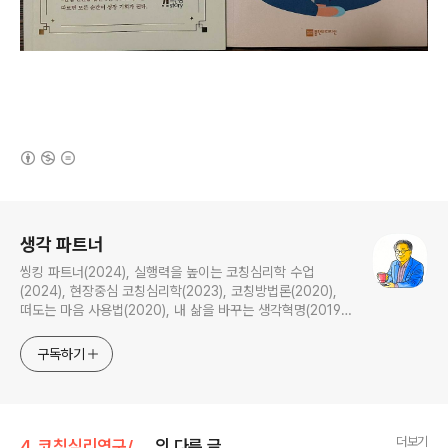
(새창열림)
로그 정보
생각 파트너
씽킹 파트너(2024), 실행력을 높이는 코칭심리학 수업
(2024), 현장중심 코칭심리학(2023), 코칭방법론(2020),
떠도는 마음 사용법(2020), 내 삶을 바꾸는 생각혁명(2019),
경영심리학자의 효과성 코칭(2014), 18가지 리더십 핵심역량
을 개발하라(2006)의 저자; 다수의 공저와 번역서 출간; <효
구독하기
과성 코칭>, <실행력 코칭>, <통합 코칭>, <코칭심리학> 공
부방의 방장; 생각나눔 교학상장을 실천하는 생각 파트너
더보기
4. 코칭심리연구/코칭심리 탐구
의 다른 글