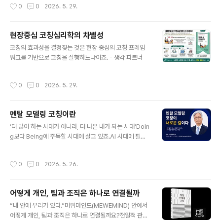
작성시간
0
0
2026. 5. 29.
창출하는AI 시대에 필요한 새로운 신념이며 ..
현장중심 코칭심리학의 차별성
글 내용
코칭의 효과성을 결정짖는 것은 현장 중심의 코칭 프레임
워크를 기반으로 코칭을 실행하느냐이죠. - 생각 파트너
작성시간
0
0
2026. 5. 29.
멘탈 모델링 코칭이란
글 내용
‘더 많이 하는 시대가 아니라, 더 나은 내가 되는 시대‘Doin
g보다 Being에 주목할 시대에 살고 있죠.​AI 시대에 필요
한 새로운 멘탈 모델입니다.구형 멘탈 모델(Doing 중심)을
신형 멘탈 모델(Being 중심)로 바꿔보세요?어떻게? 책을
작성시간
0
0
2026. 5. 26.
읽고그룹스터디, 세미나 참석 등을 해보세요.https://icfk
orea.or.kr/programs/regular-seminars/355- 생
각 파트너
어떻게 개인, 팀과 조직은 하나로 연결될까
글 내용
“내 안에 우리가 있다.”미위마인드(MEWEMIND) 안에서
어떻게 개인, 팀과 조직은 하나로 연결될까요?전일적 관점