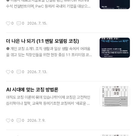
다.3. 이를 위해서는 총체적 접근 또는전일적 접근(holisti
● 이종서 대표코치글로벌 컨설팅 펌인 Mercer Korea
c approach)이 필요합니다.이 접근은 지속 가능한 변화
수석 컨설턴트이며, PwC 등에서 국내외 기업을 대상으로
를 만드는 방법론을통해 이론적 논리를 코칭 현장에서 객
HR 컨설팅을 다년간 수행한 전문가이다. 해외 기업 M&A,
관적 논리로 풀어냅니다.방법론에 따라서 코칭설계를 하
전략적 인력운영계획 수립, 인사제도 개선, GHR 등 다양
작성시간
0
0
2026. 7. 15.
고,변화를 설명하는 논리를 증..
한 HR 주제를 다루며 C-Level과 팀장들의 현실적 고민과
이슈를 해결했다. 최근 컨설팅과 코칭을 연계한 컨설팅적
코칭(Consultative Coaching)을 연구하고 있다. 영국 L
더 나은 나 되기 (1:1 멘탈 모델링 코칭)
eeds 대학교 대학원에서 인사관리 전공으로 경영학 석사
글 내용
학위를 받았다.
● 개인 코칭 소개1. 조직 생활과 일상 생활 속에서 어려움
을 겪고 있는 직장인들을 위한 현장 중심 1:1 프리미엄 코칭
프로그램입니다. 이 프로그램은 '더 나은 나(Better Sel
f)'로의 성장을 목표로 합니다. 인지심리학, 뇌과학, 시스템
작성시간
0
0
2026. 7. 13.
적 사고를 전체론적 관점(Holistic Perspective)에서 종
합하여 코칭 효과의 극대화를 지향합니다. 2. 코칭 목표-
기존 행동(Doing)과 결과 중심의 삶에서 벗어나, 자신의
AI 시대에 맞는 코칭 방법론
본질적인 존재(Being)에 집중하는 기회를 통해 균형 잡힌
글 내용
성장과 궁극적인 목적 실현을 지원합니다.- 인지심리학과
아직도 코칭 이론에 묶여 있습니까?이제 코칭은 고전적인
뇌과학, 시스템적 사고에 기반하여, 세상을 해석하는 운영
심리학이나 철학, 교육학 등에기초한 코칭에서 ‘새로운 코
체제의 재구조화(Mental Modeling)를 통해 낡은 멘탈
칭판‘으로 옮겨가고 있습니다.AI 도입과 변화에 주목해 보
모델을 미래지향적인 신형 멘탈 모델로 ..
세요.지금은 이전과 다른 창의적인 접근이 필요합니다.- 생
작성시간
0
0
2026. 7. 9.
각 파트너아직도 코칭 이론에 묶여 있습나까?이제 코칭은
고전적인 심리학이나 철학, 교육학 등에기초한 코칭에서
‘새로운 코칭판‘으로 옮겨가고 있습니다.AI 도입과 변화에