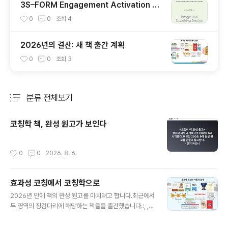
3S–FORM Engagement Activation Fr
amework: Converting Employee Eng
0
0
조회
4
agement into Executional Effectiven
ess
2026년의 결산: 새 책 출간 계획
0
0
조회
3
분류 전체보기
주요 글 목록
코칭학 책, 완성 원고가 보인다
작성시간
0
0
2026. 8. 6.
효과성 코칭에서 코칭학으로
글 내용
2026년 안에 책의 완성 원고를 마치려고 합니다.최근에서
두 영역의 징검다리에 해당하는 책들을 출간했습니다.:, , ,
등이 대표적입니다. 삼복 더위를 책쓰기로 극복합니다. 8/
2, 새로운 판 짜기 책의 ‘들어가는 글‘과 ‘나가는 글‘을 다듬