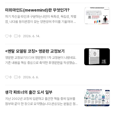
나오면 영미권 독자에게 얼른 소개하고 싶네요.- 생각파트
너
미위마인드(mewemind)란 무엇인가?
글 내용
자기 자신을 타인과 구분하는나만의 독특성, 독립성, 차별
점, 나다움 등의관점이 갖는 양면성에 주의를 기울여야 한
다.조직은 팀 빌딩과 같은 접근을 토대로팀 문화, 조직 문화
를 구축하려고많은 시간과 예산, 노력을 투자한다.그러나
작성시간
0
0
2026. 6. 14.
반복해서 관찰하는 현실은성공하지 못하고 하나의 이벤트
로 기억되기 쉽다.​무엇이 문제인가?잘 짜여진 계획과 전사
적인 노력에는다음과 같은 기본 전제가 있다.“이만큼 준비
<멘탈 모델링 코칭> 영문판 교정보기
하고 노력하면 성공할 것이다”라는 전제이다.이 전제는 ‘하
글 내용
나됨(예, One Team)’을대하는 초기 관점부터 문제가 있
영문판 교정보기드디어 영문판의 1차 교정본이 나왔네요.
다.개인과 조직은 구성원 개인을 어떻게 인식하는가?차별
기존 내용을 핵심 중심으로 축약한 후영문판을 작성했습니
적으로 개인화된 자기 인식을 가진독립적인 주체들을 연결
다.책의 구성은 그대로 유지하고책의 제목은 한 단어로 강
해서하나됨을 이루려는 것은 역설이다.현대 사회가 공유하
조했죠.부제는 책의 현장 적용을 돕는 실용성을전달하도록
작성시간
0
0
2026. 6. 6.
는 멘탈 모델인개인의 자기 인식은 상호 배타..
바꿨습니다.모두 아마존 스타일에 철저히 맞추었죠.책의
분량은 기존 책의 56%죠.독자가 쉽게 읽으면서도 한국에
서전개되는 효과성 코칭을 접하도록 구성했습니다.‘나(M
생각 파트너의 출간 도서 일부
E)’를 뒤집으면 ‘우리(WE)’가 된다는인식 전환을 통해, ‘내
글 내용
안에 우리가 있다‘는 자각을 각성하죠.인간은 본래 독립적
지난 2002년 코칭에 입문하고 출간한 책들 중에 일부를
이며 고립된 존재가 아니라관계적 존재라는 철학적 통찰을
첨부와 같이 한 장으로 요약했습니다.관심있는 분들은 첨
전하려고요.이러한 미위마인드(MEWEMIND)는서로 연결
부 자료와 책을 참고하시기 바랍니다.생각 파트너
된 공동체 의식을 통해실질적인 성과 향상과 삶의 변화를