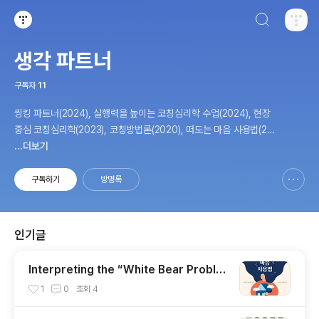
검색하기
티스토리
생각 파트너
구독자
11
씽킹 파트너(2024), 실행력을 높이는 코칭심리학 수업(2024), 현장
중심 코칭심리학(2023), 코칭방법론(2020), 떠도는 마음 사용법(20
20), 내 삶을 바꾸는 생각혁명(2019), 경영심리학자의 효과성 코칭(2
...더보기
014), 18가지 리더십 핵심역량을 개발하라(2006)의 저자; 다수의 공
저와 번역서 출간; <효과성 코칭>, <실행력 코칭>, <통합 코칭>, <
구독하기
방명록
신고하기 레이어
열기
코칭심리학> 공부방의 방장; 생각나눔 교학상장을 실천하는 생각 파
트너
인기글
Interpreting the “White Bear Proble
m” Through the 3S–FORM Lens
1
0
조회
4