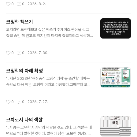
작성시간
0
0
2026. 8. 2.
었죠. 책을 집필하는 저자의 마음과 다짐, 새로운 접근 시도
(holistic approach), 가치 추구와 독자에 대한 기대를
담았습니다. 벌써 책이 곁에 있다고 느껴져요. - 생각 파트
코칭학 책쓰기
너
글 내용
코치라면 도전해보고 싶은 책쓰기 주제이죠.관심을 갖고
집필 중인 책 원고도 있지만이 마지막 집필이라고 생각하
며 집중합니다.컴퓨터 파일에 있는 '코칭학' 책의 초고는2
024년 초에 작성된 것이죠.차별적이며 창의적인 접근으로
작성시간
0
0
2026. 7. 30.
차례를 재구성하고,2026년 7월 본격 적으로 원고를 작성
합니다.- 생각 파트너
코칭학의 차례 확정
글 내용
1. 지난 2023년 ‘현장중심 코칭심리학’을 출간할 때마음
속으로 다음 책은 ‘코칭학‘이라고 다짐했다.그때부터 코칭
학을 어떻게 구성할 것인가에 열중했다.코칭학에 대한 정
의와 내용 범위, 차례를 잡기 어려웠다.오랫동안 수정을 반
작성시간
0
0
2026. 7. 27.
복했다.2. 이제(2026. 7. 27) 코칭학 책의 차례를 확정했
다.이번 달 말까지 기존에 써놓은 글들을 배열해보자.동시
에 본격적으로 원고를 작성해보자.언제인지 모르지만 완성
코치로서 나의 색깔
원고를 볼 수 있을 것이다.나는 늘 이런 방식으로 글을 썼
글 내용
다.시작이 반이다. 또 과유불급이다.- 생각 파트너
1. 사람은 고유한 자기만의 색깔을 갖고 있다. 그 색깔은 내
면으로부터 발현한 것이다. 발현에 담긴 ‘오묘한 생성의 원