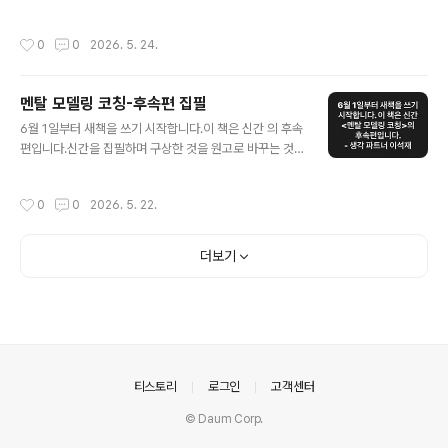
(holistic perspective)에서 본온전한 존재(being as
a whole)인 우리는우리성(Weness)을 통해 완전히 하나
작성시간
0
0
2026. 5. 24.
로 연결됩니다.이러한 연결은 멘탈 모델을 통해 완성되죠.
미위마인드는 AI 시대에 필요한 새로운 멘탈 모델입니다.
6/15 ICF Korea 6월 월례세미나에서 소통해요.https://i
멘탈 모델링 코칭-후속편 집필
cfkorea.or.kr/programs/regular-seminars/355-
글 내용
생각 파트너
6월 1일부터 새책을 쓰기 시작합니다.이 책은 신간 의 후속
편입니다.신간을 집필하며 구상한 것을 원고로 바꾸는 것
이라서아마도 3~4개월 원고 작성을 하면,올 10월에 책 전
체 원고를 완성할 수 있을 것입니다.빠르면 연말, 늦으면 2
작성시간
0
0
2026. 5. 22.
027년 초에 출간할 수 있을 것입니다.책 이름도 저자의 입
장에서 확정입니다.- 생각 파트너 이석재
더보기
의안내
티스토리
로그인
고객센터
© Daum Corp.