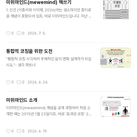
미위마인드(mewemind) 책쓰기
주목해 보세요.지금은 이전과 다른 창의적인 접근이 필요
글 내용
합니다.- 생각 파트너
1. 신간 (이종서와 이석재, 2026)에는 생소하지만 흥미로
운 개념이 포함되어 있죠. 바로 미위마인드입니다. 지난 2
015년 ‘효과성 코칭’ 공개과정에서 처음 공식적으로 소개
했죠. 당시 1기 과정에 참석했던 K 코치님이 그때의 대화를
작성시간
0
0
2026. 7. 5.
기억해주셔서 감사합니다. 그전에는 주로 개인코칭이나 팀
코칭, 그룹코칭에서 소개했습니다. 미위마인드 개념을 책
에 소개한 것은 이번이 처음입니다.2. 요즘 이 개념을 중점
통합적 코칭을 위한 도전
적으로 다룬 한 권의 책 출간을 준비하고 있습니다. 원고를
글 내용
완성하는데 집중하고 있죠. 미위마인드의 개념 설정과 기
"통합적 코칭 시각에서 주체적인 삶의 변화 설계자가 되십
능, 쓰임에 대한 심리학적 논리와 관련된 연구들을 소개할
시오."- 생각 파트너
것입니다.3. 특히 AI 시대에 미위마인드가 갖는 의미와 필
요성 등을 논의하려고 하죠. 요즘 칩의 발전을 보면 중국이
작성시간
0
0
2026. 6. 24.
인간의 뇌기능을 완전히..
미위마인드 소개
글 내용
미위마인드(mewemind) 개념을 공개 과정에서 처음 소
개한 때는 2015년 1월 23일이죠. 바로 ‘효과성 코창’ 2일
과정을 시작한 첫날이죠. 그때 참석했던 코치님이 미위마
인드를 기억하시더군요. 2002년 코칭을 시작하며 자주 사
작성시간
0
0
2026. 6. 19.
용했지만, 책에 소개한 것은 신간 이 처음이죠. 영문판 책이