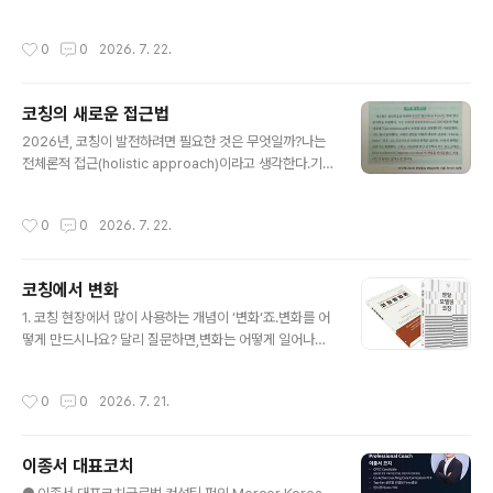
리‘를 탐구한다.2. 나는 2002년 코칭에 입문한 후 다양한
코칭 접근을 검증한 경험을 바탕으로 효과성 코칭의 ABC
작성시간
0
0
2026. 7. 22.
프레임워크와 3S-FORM 시스템을 2014년 출간한 에 담
았다.3. 그 이후 증거기반 코칭을 심도 있게 전개하면서 효
과성 코칭의 프레임워크와 시스템의 논리적 관계, 코칭적
코칭의 새로운 접근법
가치와 의미는 이전보다 더 정교화되고 체계를 갖추었다.
글 내용
4. 2026년 출간한 은 뇌과학, 인지과학, 시스템적 사고,
2026년, 코칭이 발전하려면 필요한 것은 무엇일까?나는
효과성 코칭을 전체론적 관점(holistic perspective)에
전체론적 접근(holistic approach)이라고 생각한다.기존
서 종합한 결과물이다. 효과성 코칭의 논리적 체계와 쓰임
에도 이 개념을 사용했다.지금은 무엇이 다른가?‘전체론‘에
의 완성도는 이전보다 더 높다.- 생각 파트너
속하는 구성 요소와 범위, 관련 전문분야에 대한 것이죠.이
작성시간
0
0
2026. 7. 22.
러한 것들이 갖는 상호 연결성과 통일성말이죠.전문코치라
면 질문해 볼 때입니다.“나에게 전체론적 접근이란 어떤 의
미인가?”- 생각 파트너
코칭에서 변화
글 내용
1. 코칭 현장에서 많이 사용하는 개념이 ‘변화‘죠.변화를 어
떻게 만드시나요? 달리 질문하면,변화는 어떻게 일어나는
것일까요?2. 변화는 얕은 수준과 깊은 수준에서 살펴 볼 수
있죠.우리가 흔히 ‘변화가 있었다’는 것은인식차원에서 일
작성시간
0
0
2026. 7. 21.
어난 것입니다.대표적인 것이 ‘관점 바꾸기‘이죠.그런데 지
속 가능한 변화는 깊은 수준에서 일어나는 것이죠.새롭게
생각하고 의미 부여하고, 느끼고 행동하는 총체적 재구조
이종서 대표코치
화입니다.구형 멘탈모델을 신형 멘탈모델로 바꾸는 것입니
글 내용