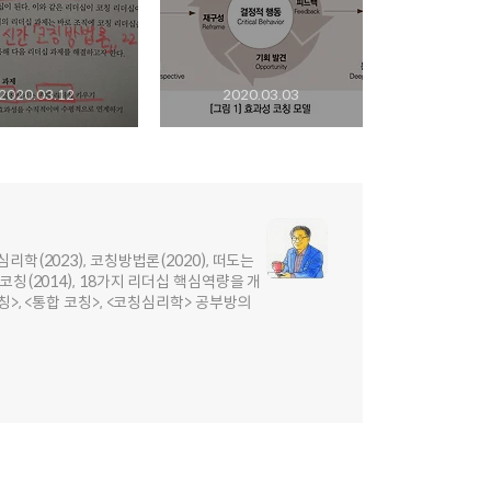
2020.03.12
2020.03.03
리학(2023), 코칭방법론(2020), 떠도는
코칭(2014), 18가지 리더십 핵심역량을 개
칭>, <통합 코칭>, <코칭심리학> 공부방의