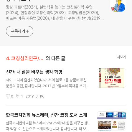
씽킹 파트너(2024), 실행력을 높이는 코칭심리학 수업
(2024), 현장중심 코칭심리학(2023), 코칭방법론(2020),
떠도는 마음 사용법(2020), 내 삶을 바꾸는 생각혁명(2019),
경영심리학자의 효과성 코칭(2014), 18가지 리더십 핵심역량
을 개발하라(2006)의 저자; 다수의 공저와 번역서 출간; <효
구독하기
과성 코칭>, <실행력 코칭>, <통합 코칭>, <코칭심리학> 공
부방의 방장; 생각나눔 교학상장을 실천하는 생각 파트너
더보기
4. 코칭심리연구/코칭도서 추천
의 다른 글
신간: 내 삶을 바꾸는 생각 혁명
글 내용
책이 드디어 출간되었습니다. 저의 블로그를 방문해 주신
분들의 응원, 감사합니다. 2017년 9월부터 목차를 쓰기
시작해, 2019년에 귀한 결과물을 갖게 되었습니다. 교보
0
1
2019. 3. 19.
문고 인터넷점: http://www.kyobobook.co.kr/produ
ct/detailViewKor.laf?ejkGb=KOR&mallGb=KOR&
barcode=9791188393145&orderClick=LET&Kc
한국코치협회 뉴스레터, 신간 코칭 도서 소개
= 예스24 인터넷점: http://www.yes24.com/Produc
글 내용
t/Goods/70979171 알라딘 인터넷점: https://www.al
한국코치협회 4월 뉴스레터 vol.95에 '내 삶을 바꾸는 생
adin.co.kr/search/wsearchresult.aspx?SearchT
각 혁명' 이 신간으로 소개되었습니다. 감사합니다. 책 보러