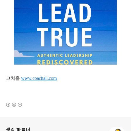
코치올
www.coachall.com
(새창열림)
로그 정보
생각 파트너