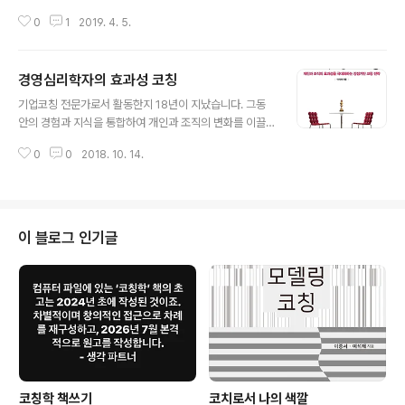
arget=All&SearchWord=%B3%BB+%BB%EE%C
가기: http://thinkingpartner.co.kr/?p=1630 생각 파
0%BB+%B9%D9%B2%D9%B..
0
1
2019. 4. 5.
트너 http://thinkingpartner.co.kr
경영심리학자의 효과성 코칭
글 내용
기업코칭 전문가로서 활동한지 18년이 지났습니다. 그동
안의 경험과 지식을 통합하여 개인과 조직의 변화를 이끌
어 내고 이를 통해 탁월한 성과를 만드는 코칭방법론, '효과
0
0
2018. 10. 14.
성 코칭'을 개발하였습니다. 개인효과성, 팀효과성, 조직효
과성 향상을 위한 진단과 코칭, 제가 주로 사용하는 코칭 to
ols을 소개하였습니다. 기타 다른 코칭도서는 다음 네이버
블로그에 정리하였습니다. 방문을 환영합니다. 보러가기:
블로그의 카데고리 [3.효과성 코칭 연구- 코칭도서 추천]
이 블로그 인기글
글들을 참고바랍니다. https://blog.naver.com/sukjae
505/220126498920 코치올 www.coachall.com
코칭학 책쓰기
코치로서 나의 색깔