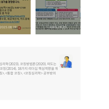
2025.08.29
2025.08.25
리학(2023), 코칭방법론(2020), 떠도는
코칭(2014), 18가지 리더십 핵심역량을 개
칭>, <통합 코칭>, <코칭심리학> 공부방의